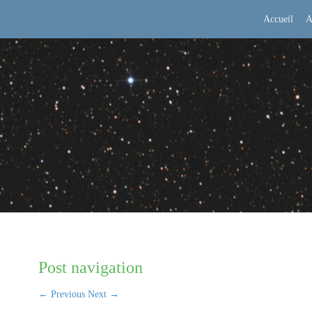
Accueil
A
Post navigation
←
Previous
Next
→